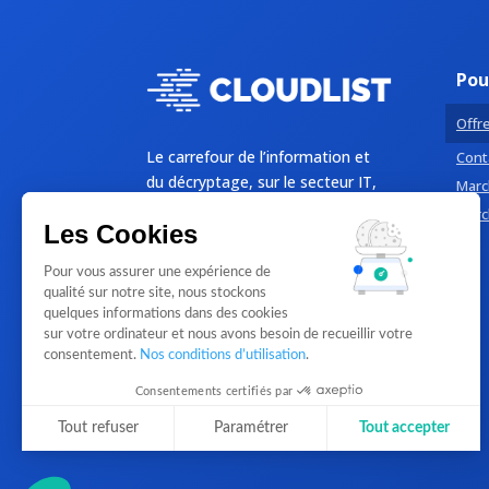
Pou
Offre
Le carrefour de l’information et
Conta
du décryptage, sur le secteur IT,
Marc
par des professionnels de l’IT,
Marc
Les Cookies
pour les PME et Grands comptes
B2B.
Pour vous assurer une expérience de
qualité sur notre site, nous stockons
quelques informations dans des cookies
sur votre ordinateur et nous avons besoin de recueillir votre
consentement.
Nos conditions d’utilisation
.
Consentements certifiés par
Tout refuser
Paramétrer
Tout accepter
Plateforme de Gestion du Consentement : Personnalisez vos Optio
Axeptio consent