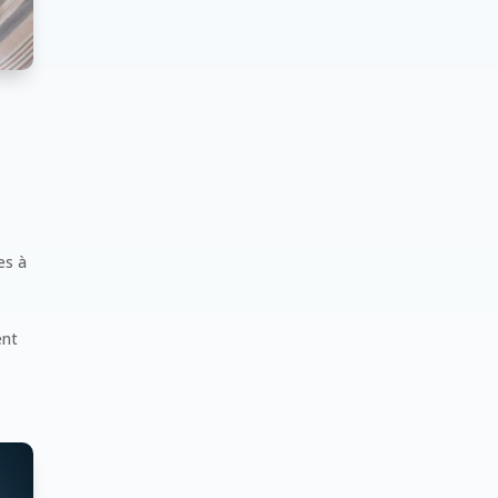
es à
ent