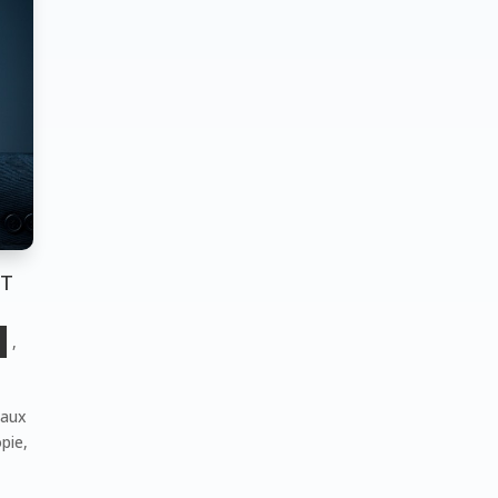
IT
,
iaux
pie,