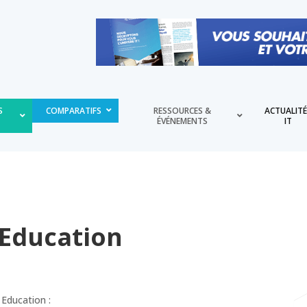
S
COMPARATIFS
RESSOURCES &
ACTUALIT
ÉVÉNEMENTS
IT
 Education
 Education :