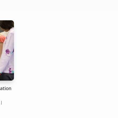
mation
|