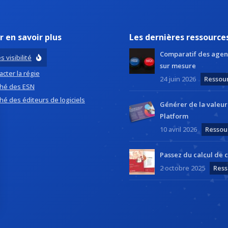
r en savoir plus
Les dernières ressource
Comparatif des agen
s visibilité
sur mesure
cter la régie
24 juin 2026
Ressou
hé des ESN
hé des éditeurs de logiciels
Générer de la valeu
Platform
10 avril 2026
Ressou
Passez du calcul de c
2 octobre 2025
Ress
ns