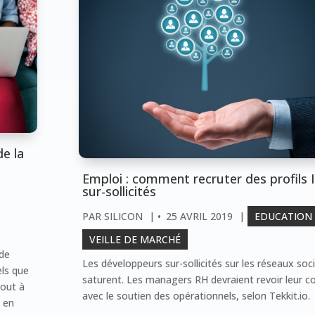
e la
Emploi : comment recruter des profils 
sur-sollicités
PAR
SILICON
|
25 AVRIL 2019
|
EDUCATION
VEILLE DE MARCHÉ
 de
Les développeurs sur-sollicités sur les réseaux soc
els que
saturent. Les managers RH devraient revoir leur co
tout à
avec le soutien des opérationnels, selon Tekkit.io.
— en