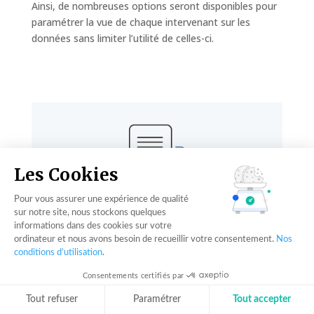
Ainsi, de nombreuses options seront disponibles pour
paramétrer la vue de chaque intervenant sur les
données sans limiter l’utilité de celles-ci.
Les Cookies
Pour vous assurer une expérience de qualité
sur notre site, nous stockons quelques
En conclusion
informations dans des cookies sur votre
ordinateur et nous avons besoin de recueillir votre consentement.
Nos
La Big Data fait désormais de la Business
conditions d’utilisation
.
Intelligence un outil essentiel, vecteur
Consentements certifiés par
d’agilité et d’efficience. Les solutions de BI
doivent permettre de faire la différence
Tout refuser
Paramétrer
Tout accepter
dans des environnements concurrentiels