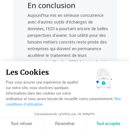
En conclusion
Aujourd’hui mis en sérieuse concurrence
avec d’autres outils d’échanges de
données, l’EDI a pourtant encore de belles
perspectives d’avenir. Son utilité pour des
besoins métiers concrets reste prisée des
entreprises qui doivent en permanence
accélérer le traitement de leurs
commandes. De plus, l’EDI, bien implanté
dans les entreprises ayant déjà effectué
Les Cookies
leur transition digitale, est encore et
toujours un outil standard, nécessaire
Pour vous assurer une expérience de qualité
pour une bonne communication.
sur notre site, nous stockons quelques
informations dans des cookies sur votre
La solution pourrait bien
évoluer avec
ordinateur et nous avons besoin de recueillir votre consentement.
Nos
conditions d’utilisation
.
les changements technologiques
.
L’avènement des plateformes métier
Consentements certifiés par
collaboratives, intégrant fréquemment
Tout refuser
Paramétrer
Tout accepter
l’échange informatisé, pérennise l’EDI. Et