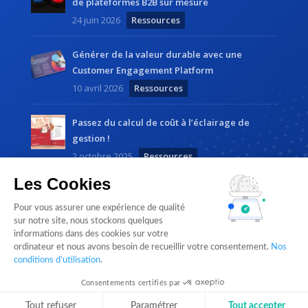
de plateformes B2B sur mesure
24 juin 2026
Ressources
Générer de la valeur durable avec une
Customer Engagement Platform
10 avril 2026
Ressources
Passez du calcul de coût à l’éclairage de
gestion !
2 octobre 2025
Ressources
Les Cookies
Pour vous assurer une expérience de qualité
sur notre site, nous stockons quelques
informations dans des cookies sur votre
ordinateur et nous avons besoin de recueillir votre consentement.
Nos
Cloudlist by
Magnetic Way
• Tous droits réservés |
conditions d’utilisation
.
Mentions légales
Consentements certifiés par
Suivez-nous sur LinkedIn
Tout refuser
Paramétrer
Tout accepter