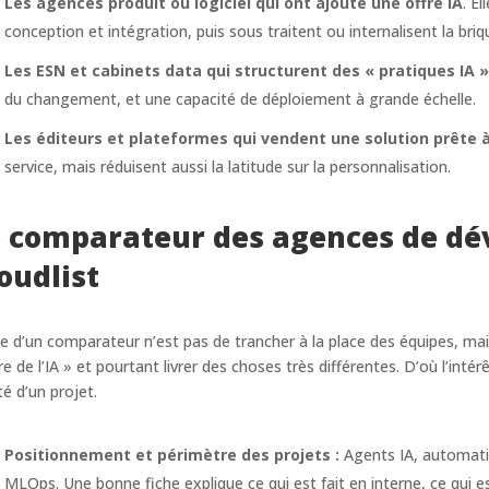
Les agences produit ou logiciel qui ont ajouté une offre IA
. El
conception et intégration, puis sous traitent ou internalisent la briq
Les ESN et cabinets data qui structurent des « pratiques IA »
du changement, et une capacité de déploiement à grande échelle.
Les éditeurs et plateformes qui vendent une solution prête à
service, mais réduisent aussi la latitude sur la personnalisation.
 comparateur des agences de dé
oudlist
ée d’un comparateur n’est pas de trancher à la place des équipes, mai
ire de l’IA » et pourtant livrer des choses très différentes. D’où l’intér
té d’un projet.
Positionnement et périmètre des projets :
Agents IA, automatis
MLOps. Une bonne fiche explique ce qui est fait en interne, ce qui es