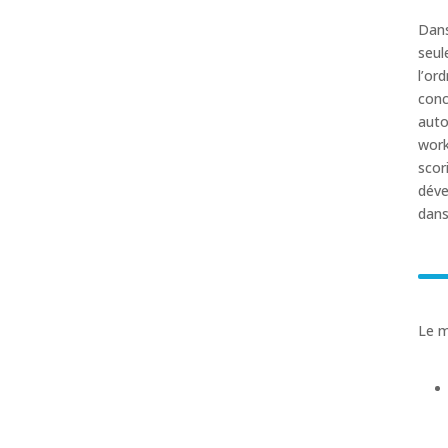
Dans
seul
l’or
conc
auto
work
scor
déve
dans
Le m