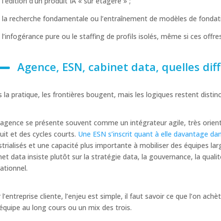
l’édition d’un produit IA « sur étagère » ;
la recherche fondamentale ou l’entraînement de modèles de fondati
l’infogérance pure ou le staffing de profils isolés, même si ces offre
Agence, ESN, cabinet data, quelles diff
 la pratique, les frontières bougent, mais les logiques restent distinc
agence se présente souvent comme un intégrateur agile, très orienté 
uit et des cycles courts.
Une ESN s’inscrit quant à elle davantage dan
strialisés et une capacité plus importante à mobiliser des équipes l
net data insiste plutôt sur la stratégie data, la gouvernance, la quali
ationnel.
 l’entreprise cliente, l’enjeu est simple, il faut savoir ce que l’on ach
équipe au long cours ou un mix des trois.