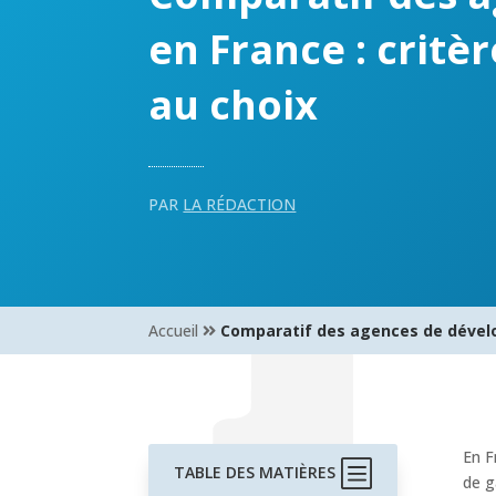
en France : critè
au choix
PAR
LA RÉDACTION
Accueil
Comparatif des agences de dévelop
En F
b
TABLE DES MATIÈRES
de g