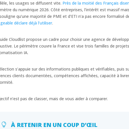
llèle, les usages se diffusent vite.
Près de la moitié des Français disen
mètre du numérique 2026. Côté entreprises, l’intérêt est massif mais l
souligne qu’une majorité de PME et d’ETI n’a pas encore formalisé d
igeable déclare déjà l’utiliser
.
uide Cloudlist propose un cadre pour choisir une agence de développ
ustive. Le périmètre couvre la France et vise trois familles de projets
tomatisation IA.
élection s’appuie sur des informations publiques et vérifiables, puis s
rences clients documentées, compétences affichées, capacité à livrer
ormité.
jectif n’est pas de classer, mais de vous aider à comparer.
À RETENIR EN UN COUP D’ŒIL