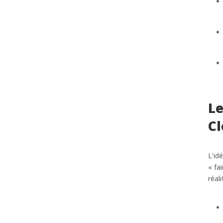
Le
Cl
L’id
« fa
réali