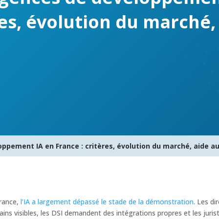
res, évolution du marché,
pement IA en France : critères, évolution du marché, aide au
rance,
l’IA a largement dépassé le stade de la démonstration
. Les d
ains visibles, les DSI demandent des intégrations propres et les juri