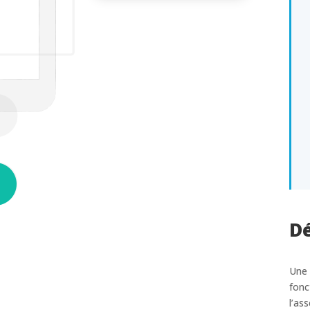
Dé
Une 
fonc
l’as