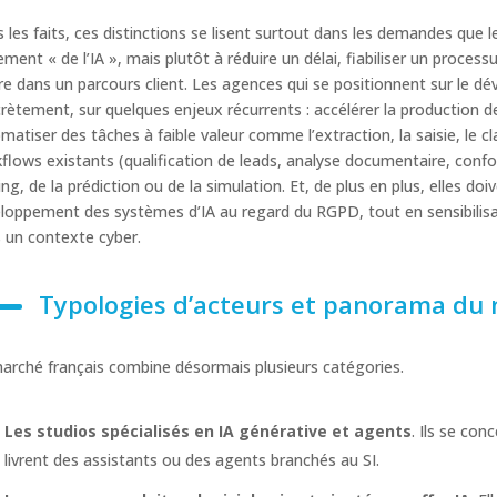
 les faits, ces distinctions se lisent surtout dans les demandes que l
ement « de l’IA », mais plutôt à réduire un délai, fiabiliser un proce
dre dans un parcours client. Les agences qui se positionnent sur le dé
rètement, sur quelques enjeux récurrents : accélérer la production de 
matiser des tâches à faible valeur comme l’extraction, la saisie, le
flows existants (qualification de leads, analyse documentaire, confor
ing, de la prédiction ou de la simulation. Et, de plus en plus, elles do
loppement des systèmes d’IA au regard du RGPD, tout en sensibilisant
 un contexte cyber.
Typologies d’acteurs et panorama du
arché français combine désormais plusieurs catégories.
Les studios spécialisés en IA générative et agents
. Ils se con
livrent des assistants ou des agents branchés au SI.