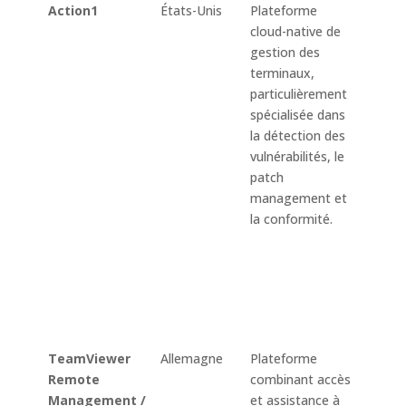
Action1
États-Unis
Plateforme
Invent
cloud-native de
termi
gestion des
détec
terminaux,
priori
particulièrement
vulnér
spécialisée dans
correc
la détection des
Windo
vulnérabilités, le
macO
patch
applic
management et
tierce
la conformité.
autom
script
repor
confo
prise 
distan
TeamViewer
Allemagne
Plateforme
Invent
Remote
combinant accès
actifs,
Management /
et assistance à
survei