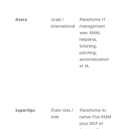
PSA e
Scree
Atera
Israël /
Plateforme IT
Superv
international
management
admin
avec RMM,
des e
helpdesk,
autom
ticketing,
script
patching,
patch
automatisation
ticket
et IA.
factur
MSP, i
accès 
assis
techni
IA.
SuperOps
États-Unis /
Plateforme AI-
Monit
Inde
native PSA-RMM
alerte
pour MSP et
intell