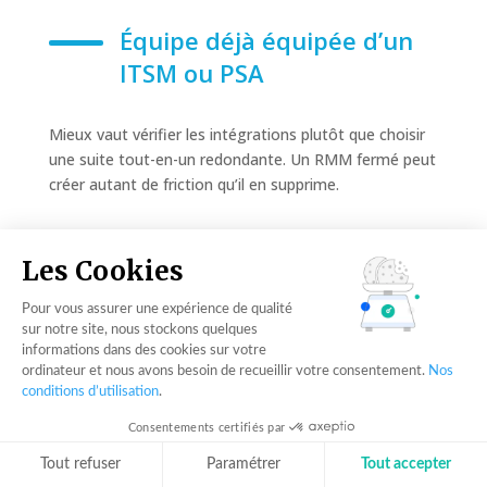
Équipe déjà équipée d’un
ITSM ou PSA
Mieux vaut vérifier les intégrations plutôt que choisir
une suite tout-en-un redondante. Un RMM fermé peut
créer autant de friction qu’il en supprime.
Checklist des questions à
Les Cookies
poser en démo
Pour vous assurer une expérience de qualité
sur notre site, nous stockons quelques
informations dans des cookies sur votre
Vous avez bientôt rendez-vous pour une démo
ordinateur et nous avons besoin de recueillir votre consentement.
Nos
produit ? Voici quelques questions à garder sous la
conditions d’utilisation
.
main pour mener efficacement votre entrevue :
Consentements certifiés par
Tout refuser
Paramétrer
Tout accepter
Comment l’agent RMM se déploie-t-il sur