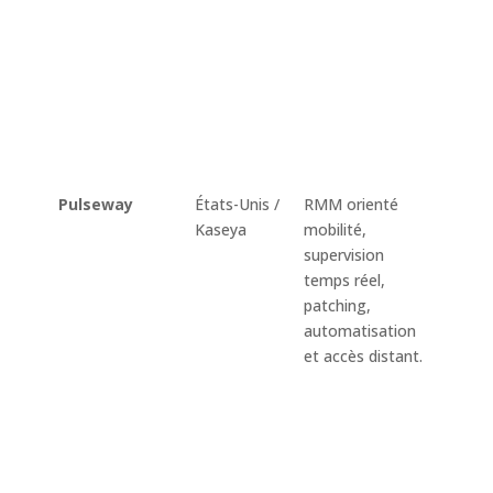
Splas
ticket
factur
contra
client
gesti
Micro
Pulseway
États-Unis /
RMM orienté
Monit
Kaseya
mobilité,
temps
supervision
alerte
temps réel,
mana
patching,
autom
automatisation
accès 
et accès distant.
gesti
MDM
sauve
sécuri
endpo
et int