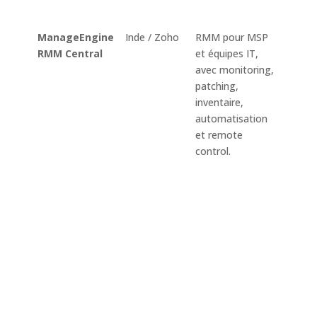
depuis
ManageEngine
Inde / Zoho
RMM pour MSP
Décou
RMM Central
et équipes IT,
résea
avec monitoring,
monit
patching,
serveu
inventaire,
équip
automatisation
patch
et remote
Windo
control.
macOS
et app
tierce
déplo
logicie
invent
accès 
MDM, 
et ge
multi-