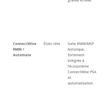
grande échelle.
workf
code 
code,
distan
gestio
sécuri
endpo
ConnectWise
États-Unis
Suite RMM/MSP
Décou
RMM /
historique,
équip
Automate
fortement
survei
intégrée à
patch
l’écosystème
script
ConnectWise PSA
autom
et
reméd
automatisation.
accès 
NOC, 
et int
avec
Conne