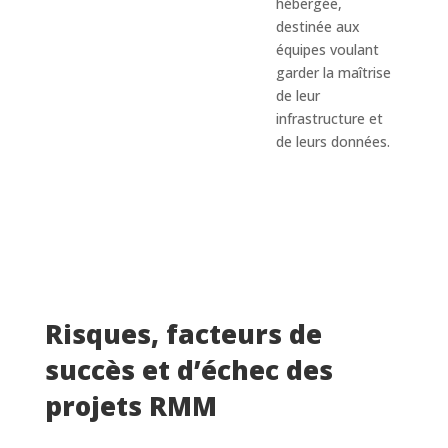
hébergée,
distan
destinée aux
transf
équipes voulant
fichie
garder la maîtrise
des se
de leur
du reg
infrastructure et
patch
de leurs données.
mana
Windo
prise 
distan
MeshC
Risques, facteurs de
succès et d’échec des
projets RMM