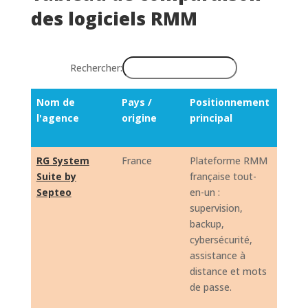
des logiciels RMM
Rechercher:
Nom de
Pays /
Positionnement
Cas d
l'agence
origine
principal
princ
Nom de
Pays /
Positionnement
Cas d
RG System
France
Plateforme RMM
Super
l'agence
origine
principal
princ
Suite by
française tout-
parcs 
Septeo
en-un :
alerte
supervision,
autom
backup,
des
cybersécurité,
reméd
assistance à
patch
distance et mots
mana
de passe.
Windo
invent