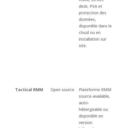
desk, PSA et
équip
protection des
SNMP,
données,
autom
disponible dans le
script
cloud ou en
distan
installation sur
ticket
site.
contra
factur
gesti
projet
docum
et sa
Tactical RMM
Open source
Plateforme RMM
Super
source-available,
termi
auto-
contr
hébergeable ou
autom
disponible en
alerte
version
planifi