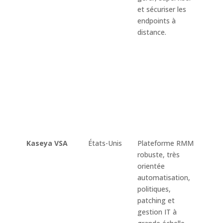
et sécuriser les
mana
endpoints à
autom
distance.
onboa
appare
distan
invent
gesti
logicie
politi
confo
intégr
Kaseya VSA
États-Unis
Plateforme RMM
Décou
robuste, très
actifs,
orientée
monit
automatisation,
alerte
politiques,
patch
patching et
déplo
gestion IT à
logicie