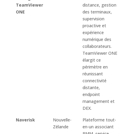
TeamViewer
distance, gestion
Windo
ONE
des terminaux,
macO
supervision
Linux,
proactive et
mana
expérience
script
numérique des
accès 
collaborateurs.
prote
TeamViewer ONE
endpo
élargit ce
MDM
périmètre en
sauve
réunissant
reméd
connectivité
proact
distante,
endpoint
management et
DEX.
Naverisk
Nouvelle-
Plateforme tout-
Super
Zélande
en-un associant
Windo
RMM, service
macO