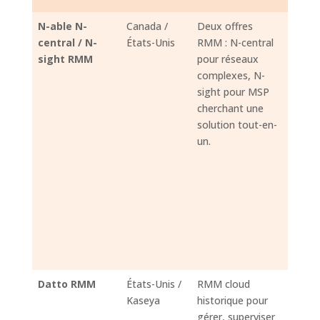
N-able N-
Canada /
Deux offres
Monit
central / N-
États-Unis
RMM : N-central
endpo
sight RMM
pour réseaux
résea
complexes, N-
gesti
sight pour MSP
correc
cherchant une
Windo
solution tout-en-
macOS
un.
et app
tierce
autom
accès 
sécuri
sauve
ticket
report
Datto RMM
États-Unis /
RMM cloud
Super
Kaseya
historique pour
multi-
gérer, superviser
patch