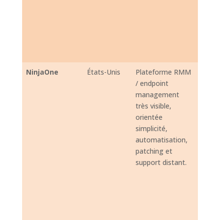
accès 
backu
Micro
antivi
MDR.
NinjaOne
États-Unis
Plateforme RMM
Monit
/ endpoint
alerte
management
invent
très visible,
patch
orientée
Windo
simplicité,
macO
automatisation,
applic
patching et
tierce
support distant.
reméd
accès 
déplo
logicie
sauve
gesti