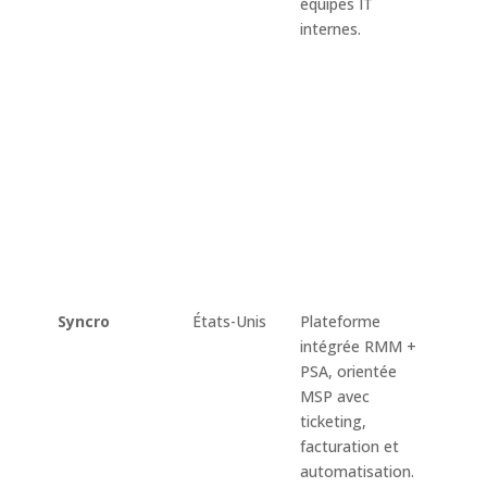
équipes IT
reméd
internes.
autom
patch
script
des po
résea
distan
ticket
contra
factur
docum
IT.
Syncro
États-Unis
Plateforme
Monit
intégrée RMM +
alerte
PSA, orientée
reméd
MSP avec
autom
ticketing,
script
facturation et
patchi
automatisation.
accès