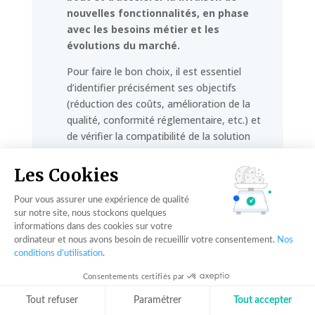
nouvelles fonctionnalités, en phase
avec les besoins métier et les
évolutions du marché.
Pour faire le bon choix, il est essentiel
d’identifier précisément ses objectifs
(réduction des coûts, amélioration de la
qualité, conformité réglementaire, etc.) et
de vérifier la compatibilité de la solution
envisagée avec l’environnement existant.
La capacité d’évolution, la solidité du
Les Cookies
support et la gestion fine de la sécurité
figurent parmi les points d’attention
Pour vous assurer une expérience de qualité
sur notre site, nous stockons quelques
majeurs.
informations dans des cookies sur votre
ordinateur et nous avons besoin de recueillir votre consentement.
Nos
En définitive, adopter une solution ALM
conditions d’utilisation
.
adaptée revient à se doter d’un
levier de
performance et d’innovation à long
Consentements certifiés par
terme
. Il s’agit d’une démarche globale
Tout refuser
Paramétrer
Tout accepter
qui implique une bonne connaissance des