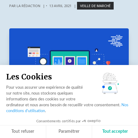
PAR
LA RÉDACTION
|
13 AVRIL 2021
|
VEILLE DE MARCHÉ
Les Cookies
Pour vous assurer une expérience de qualité
sur notre site, nous stockons quelques
informations dans des cookies sur votre
ordinateur et nous avons besoin de recueillir votre consentement.
Nos
conditions d’utilisation
.
Les actus qui ont marqué la quinzaine :
Consentements certifiés par
adoption de l’IA, partage de données,
Tout refuser
Paramétrer
Tout accepter
expérience client, recrutement,…