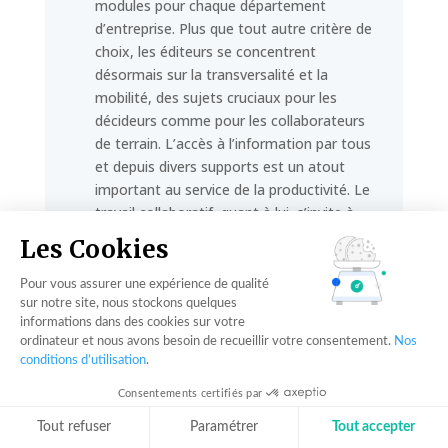
modules pour chaque département
d’entreprise. Plus que tout autre critère de
choix, les éditeurs se concentrent
désormais sur la transversalité et la
mobilité, des sujets cruciaux pour les
décideurs comme pour les collaborateurs
de terrain. L’accès à l’information par tous
et depuis divers supports est un atout
important au service de la productivité. Le
travail collaboratif, quant à lui, s’invite à
tous les niveaux de l’entreprise et fait
Les Cookies
naître des avantages concurrentiels
précieux.
Pour vous assurer une expérience de qualité
sur notre site, nous stockons quelques
La tendance est encore et toujours à
informations dans des cookies sur votre
l’ouverture des outils. Les éditeurs tentent
ordinateur et nous avons besoin de recueillir votre consentement.
Nos
conditions d’utilisation
.
de créer des logiciels toujours plus
connectés et évolutifs, qui s’intégreront
Consentements certifiés par
sans effort dans les « super-portails »
Tout refuser
Paramétrer
Tout accepter
applicatifs de demain. Le paysage des