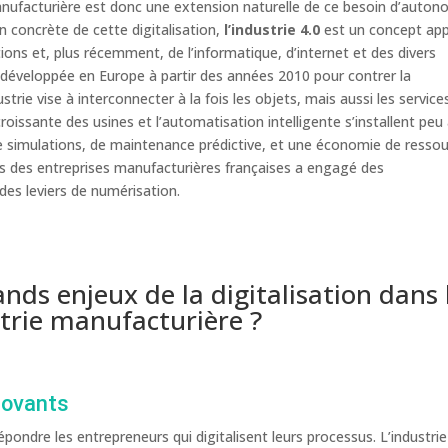
 manufacturière est donc une extension naturelle de ce besoin d’auton
 concrète de cette digitalisation,
l’industrie 4.0
est un concept ap
ons et, plus récemment, de l’informatique, d’internet et des divers
éveloppée en Europe à partir des années 2010 pour contrer la
trie vise à interconnecter à la fois les objets, mais aussi les service
oissante des usines et l’automatisation intelligente s’installent peu
e simulations, de maintenance prédictive, et une économie de resso
ers des entreprises manufacturières françaises a engagé des
des leviers de numérisation.
ands enjeux de la digitalisation dans 
strie manufacturière ?
novants
épondre les entrepreneurs qui digitalisent leurs processus. L’industrie