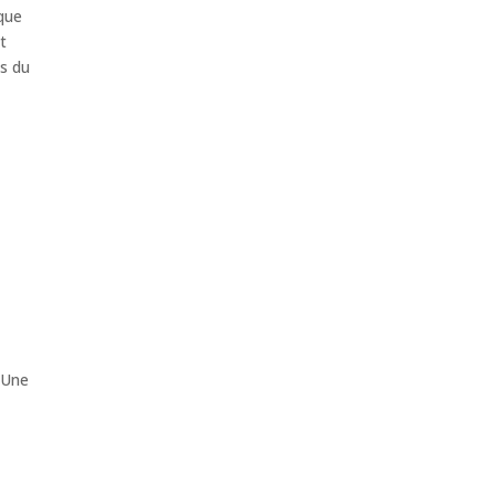
ique
it
es du
 Une