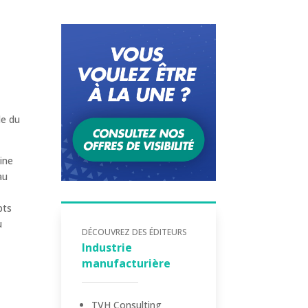
le du
ine
au
pts
u
DÉCOUVREZ DES ÉDITEURS
Industrie
manufacturière
TVH Consulting