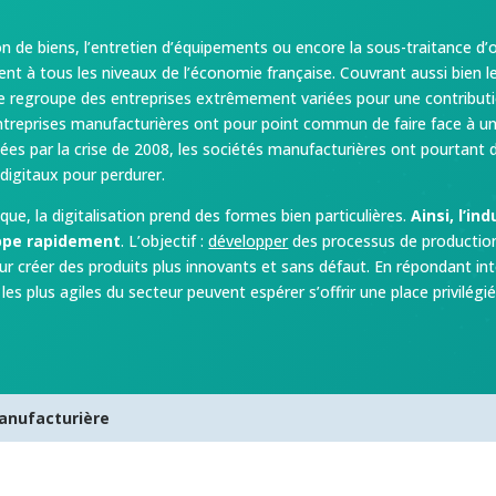
de biens, l’entretien d’équipements ou encore la sous-traitance d’opé
nt à tous les niveaux de l’économie française. Couvrant aussi bien le 
elle regroupe des entreprises extrêmement variées pour une contribut
 entreprises manufacturières ont pour point commun de faire face à u
es par la crise de 2008, les sociétés manufacturières ont pourtant de
 digitaux pour perdurer.
ue, la digitalisation prend des formes bien particulières.
Ainsi, l’in
ppe rapidement
. L’objectif :
développer
des processus de production
ur créer des produits plus innovants et sans défaut. En répondant 
es les plus agiles du secteur peuvent espérer s’offrir une place privil
anufacturière