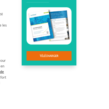
té
e les
TÉLÉCHARGER
Pour
en
 de
 fort
l