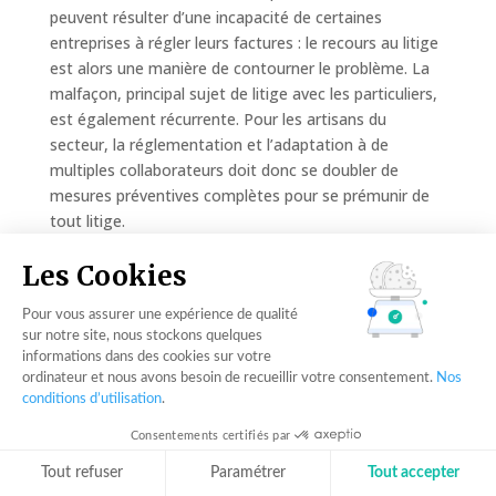
peuvent résulter d’une incapacité de certaines
entreprises à régler leurs factures : le recours au litige
est alors une manière de contourner le problème. La
malfaçon, principal sujet de litige avec les particuliers,
est également récurrente. Pour les artisans du
secteur, la réglementation et l’adaptation à de
multiples collaborateurs doit donc se doubler de
mesures préventives complètes pour se prémunir de
tout litige.
Les Cookies
Les contraintes liées au
digital
Pour vous assurer une expérience de qualité
sur notre site, nous stockons quelques
Encore insuffisamment utilisés par les entreprises du
informations dans des cookies sur votre
secteur, les outils numériques s’accompagnent d’un
ordinateur et nous avons besoin de recueillir votre consentement.
Nos
conditions d’utilisation
.
nombre important de mesures de sécurité. Les
entreprises les moins bien informées ou équipées en
Consentements certifiés par
dispositifs de protection des données sont
Tout refuser
Paramétrer
Tout accepter
directement exposées aux cyber-attaques, aujourd’hui