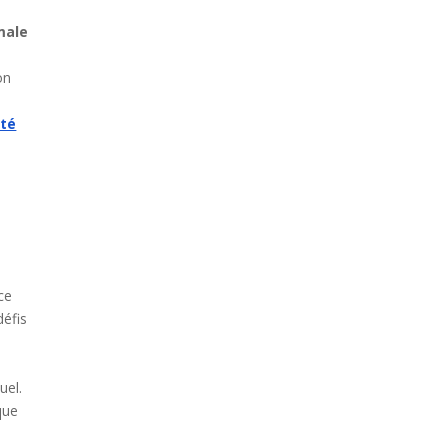
male
on
ité
ce
défis
uel.
que