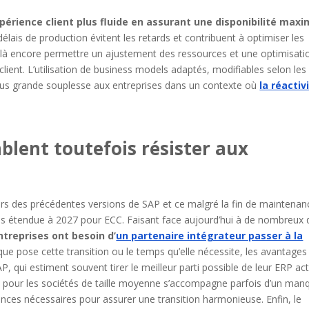
périence client plus fluide en assurant une disponibilité maxi
délais de production évitent les retards et contribuent à optimiser les
t là encore permettre un ajustement des ressources et une optimisati
client. L’utilisation de business models adaptés, modifiables selon les
plus grande souplesse aux entreprises dans un contexte où
la réactiv
blent toutefois résister aux
urs des précédentes versions de SAP et ce malgré la fin de maintenan
s étendue à 2027 pour ECC. Faisant face aujourd’hui à de nombreux 
ntreprises ont besoin d’
un partenaire intégrateur passer à la
e que pose cette transition ou le temps qu’elle nécessite, les avantages
, qui estiment souvent tirer le meilleur parti possible de leur ERP act
til pour les sociétés de taille moyenne s’accompagne parfois d’un man
ces nécessaires pour assurer une transition harmonieuse. Enfin, le