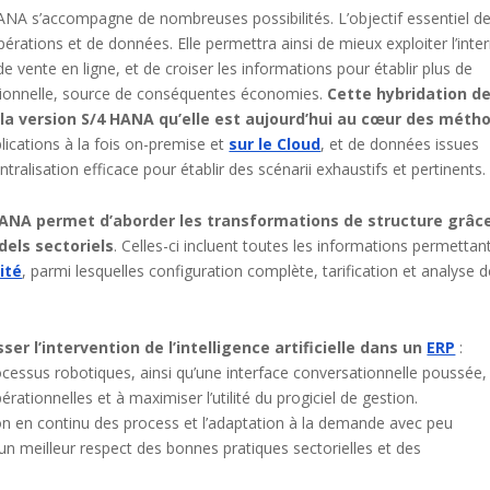
ANA s’accompagne de nombreuses possibilités. L’objectif essentiel d
érations et de données. Elle permettra ainsi de mieux exploiter l’inte
 vente en ligne, et de croiser les informations pour établir plus de
sionnelle, source de conséquentes économies.
Cette hybridation d
la version S/4 HANA qu’elle est aujourd’hui au cœur des méth
pplications à la fois on-premise et
sur le Cloud
, et de données issues
tralisation efficace pour établir des scénarii exhaustifs et pertinents.
HANA permet d’aborder les transformations de structure grâc
els sectoriels
. Celles-ci incluent toutes les informations permettan
ité
, parmi lesquelles configuration complète, tarification et analyse 
ser l’intervention de l’intelligence artificielle dans un
ERP
:
 processus robotiques, ainsi qu’une interface conversationnelle poussée,
ationnelles et à maximiser l’utilité du progiciel de gestion.
on en continu des process et l’adaptation à la demande avec peu
 un meilleur respect des bonnes pratiques sectorielles et des