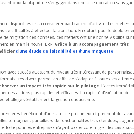
refusent pour la plupart de s’engager dans une telle opération sans gar
ent disponibles est à considérer par branche d’activité. Les métiers 
 de difficultés à effectuer la transition. En optant pour le déploieme
ase de migration des données, ces métiers ont une bonne visibilité sur 
ment en main le nouvel ERP.
Grâce à un accompagnement très
néficier
d’une étude de faisabilité et d’une maquette
tion avec succès attestent du niveau très intéressant de personnalisa
 formats très divers permet en effet de s’adapter à toutes les attentes
’observer un impact très rapide sur le pilotage
. L’accès immédia
r des actions plus rapides et efficaces. La rapidité d’exécution des
rée et allège véritablement la gestion quotidienne.
s premières bénéficient d’un statut de précurseur et prennent de l’ava
 elles témoignent par ailleurs de fonctionnalités très étendues, augura
te forte pour les entreprises n’ayant pas encore migré : les cas à suc