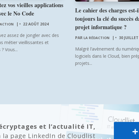
ez vos vieilles applications
Le cahier des charges est-i
vec le No Code
toujours la clé du succès d
|
22 AOÛT 2024
DACTION
projet informatique ?
vez assez de jongler avec des
PAR
|
30 JUILLET
LA RÉDACTION
s métier vieillissantes et
Malgré l’avènement du numériq
 ? Vous...
logiciels dans le Cloud, bien pré
projets...
écryptages et l’actualité IT,
la page LinkedIn de Cloudlist