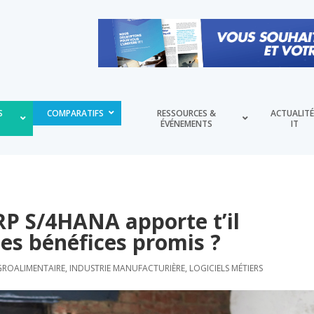
S
COMPARATIFS
RESSOURCES &
ACTUALIT
ÉVÉNEMENTS
IT
RP S/4HANA apporte t’il
es bénéfices promis ?
GROALIMENTAIRE
,
INDUSTRIE MANUFACTURIÈRE
,
LOGICIELS MÉTIERS