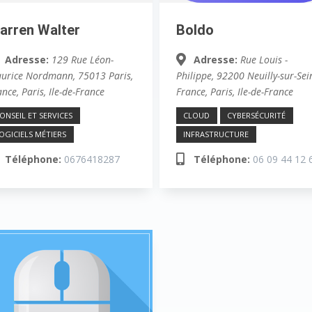
arren Walter
Boldo
Adresse:
129 Rue Léon-
Adresse:
Rue Louis -
urice Nordmann, 75013 Paris,
Philippe, 92200 Neuilly-sur-Sei
ance
,
Paris, Ile-de-France
France
,
Paris, Ile-de-France
ONSEIL ET SERVICES
CLOUD
CYBERSÉCURITÉ
OGICIELS MÉTIERS
INFRASTRUCTURE
Téléphone:
0676418287
Téléphone:
06 09 44 12 