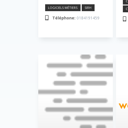
LOGICIELS MÉTIERS
SIRH
C
Téléphone:
0184191459