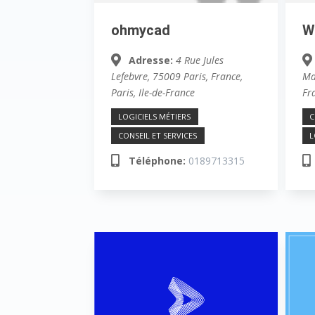
ohmycad
W
Adresse:
4 Rue Jules
Lefebvre, 75009 Paris, France
,
Ma
Paris, Ile-de-France
Fr
LOGICIELS MÉTIERS
C
CONSEIL ET SERVICES
L
Téléphone:
0189713315