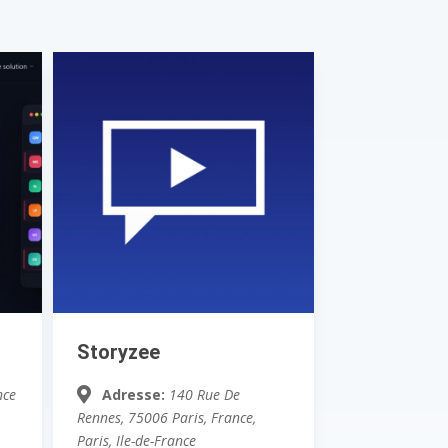
Storyzee
nce
Adresse:
140 Rue De
Rennes, 75006 Paris, France
,
Paris, Ile-de-France