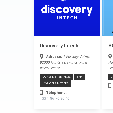
Discovery Intech
S
Adresse:
1 Passage Valmy,
92000 Nanterre, France
,
Paris,
Ha
Ile-de-France
Fr
CONSEIL ET SERVICES
ERP
L
LOGICIELS MÉTIERS
Téléphone:
+33 1 86 70 86 40