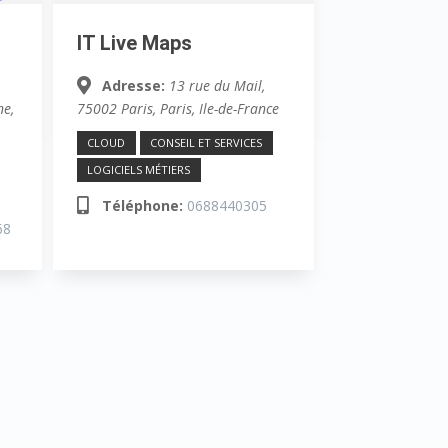
IT Live Maps
Adresse:
13 rue du Mail,
ne,
75002 Paris
,
Paris, Ile-de-France
CLOUD
CONSEIL ET SERVICES
LOGICIELS MÉTIERS
Téléphone:
0688440305
68