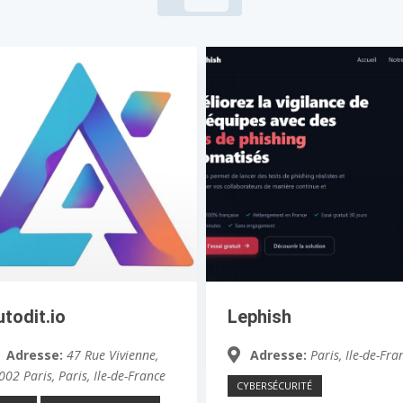
utodit.io
Lephish
Adresse:
47 Rue Vivienne,
Adresse:
Paris, Ile-de-Fra
002 Paris
,
Paris, Ile-de-France
CYBERSÉCURITÉ