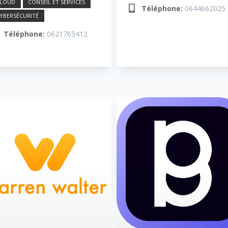
CLOUD
CONSEIL ET SERVICES
Téléphone:
0644662025
YBERSÉCURITÉ
Téléphone:
0621765412