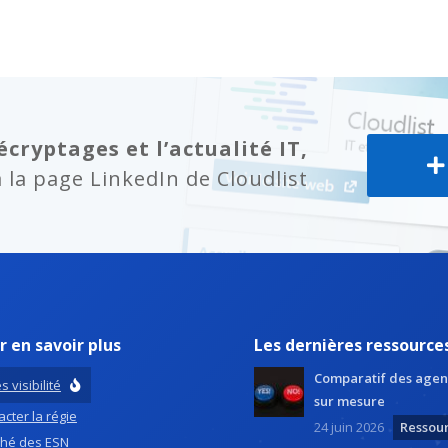
écryptages et l’actualité IT,
la page LinkedIn de Cloudlist
r en savoir plus
Les dernières ressource
Comparatif des agen
s visibilité
sur mesure
cter la régie
24 juin 2026
Ressou
hé des ESN