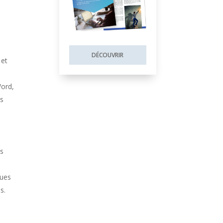
DÉCOUVRIR
 et
Word,
os
es
ques
s.