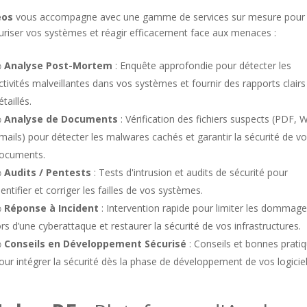
eos
vous accompagne avec une gamme de services sur mesure pour
uriser vos systèmes et réagir efficacement face aux menaces :
◉
Analyse Post-Mortem
: Enquête approfondie pour détecter les
ctivités malveillantes dans vos systèmes et fournir des rapports clairs
étaillés.
◉
Analyse de Documents
: Vérification des fichiers suspects (PDF, 
mails) pour détecter les malwares cachés et garantir la sécurité de v
ocuments.
◉
Audits / Pentests
: Tests d'intrusion et audits de sécurité pour
dentifier et corriger les failles de vos systèmes.
◉
Réponse à Incident
: Intervention rapide pour limiter les dommag
ors d’une cyberattaque et restaurer la sécurité de vos infrastructures.
◉
Conseils en Développement Sécurisé
: Conseils et bonnes prati
our intégrer la sécurité dès la phase de développement de vos logiciel