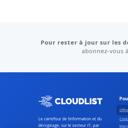
Pour rester à jour sur les d
abonnez-vous à 
Pou
Offre
Le carrefour de l’information et du
Conta
décryptage, sur le secteur IT, par
Marc