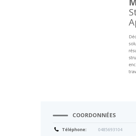
M
S
A
Déc
sol
rés
str
enc
tra
COORDONNÉES
Téléphone:
0485693104