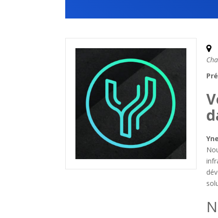
Cha
Pré
V
d
Yn
Nou
inf
dév
sol
N