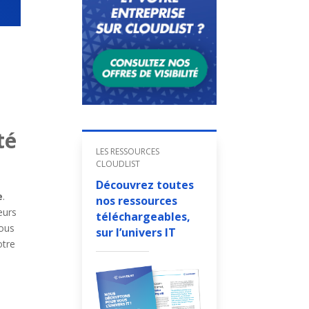
té
LES RESSOURCES
CLOUDLIST
Découvrez toutes
e
.
nos ressources
eurs
téléchargeables,
nous
sur l’univers IT
otre