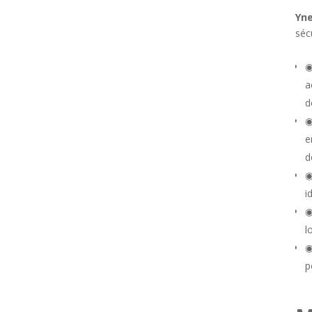
Yn
séc
a
d
e
d
i
l
p