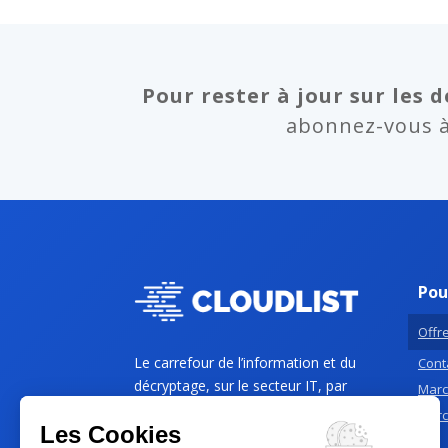
Pour rester à jour sur les d
abonnez-vous à 
Pou
Offre
Le carrefour de l’information et du
Conta
décryptage, sur le secteur IT, par
Marc
des professionnels de l’IT, pour les
Marc
Les Cookies
PME et Grands comptes B2B.