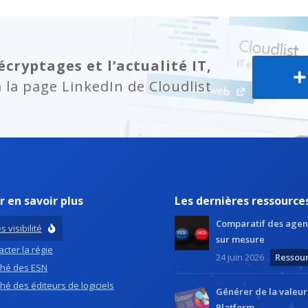
écryptages et l’actualité IT,
la page LinkedIn de Cloudlist
r en savoir plus
Les dernières ressource
Comparatif des agen
s visibilité
sur mesure
cter la régie
24 juin 2026
Ressou
hé des ESN
hé des éditeurs de logiciels
Générer de la valeu
Platform