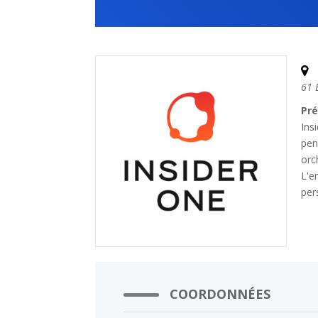
61 
Pré
Ins
pen
orc
L'e
per
COORDONNÉES