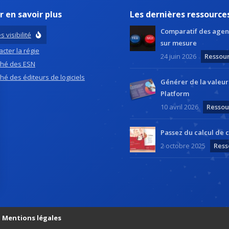
r en savoir plus
Les dernières ressource
Comparatif des agen
s visibilité
sur mesure
cter la régie
24 juin 2026
Ressou
hé des ESN
hé des éditeurs de logiciels
Générer de la valeu
Platform
10 avril 2026
Ressou
Passez du calcul de c
2 octobre 2025
Ress
ns
de confidentialité, en garantissant la conformité avec les réglementat
|
Mentions légales