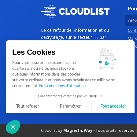
Pou
Offre
Le carrefour de l’information et du
Conta
décryptage, sur le secteur IT, par
Marc
des professionnels de l’IT, pour les
Marc
Les Cookies
PME et Grands comptes B2B.
Pour vous assurer une expérience de
qualité sur notre site, nous stockons
quelques informations dans des cookies
sur votre ordinateur et nous avons besoin de recueillir votre
consentement.
Nos conditions d’utilisation
.
Consentements certifiés par
Tout refuser
Paramétrer
Tout accepter
Plateforme de Gestion du Consentement : Personnalisez vos Optio
Axeptio consent
Notre plateforme vous permet d'adapter et de gérer vos paramètres 
Cloudlist by
Magnetic Way
• Tous droits réservés 