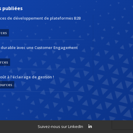
s publiées
ces de développement de plateformes B2B
rces
r durable avec une Customer Engagement
rces
oût à l’éclairage de gestion !
ources
ions. Personnalisez vos préférences pour contrôler la manière dont vos
Suivez-nous sur LinkedIn