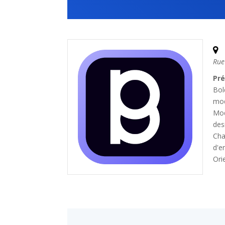
Rue
Pré
Bol
mod
Mod
des
Cha
d'e
Ori