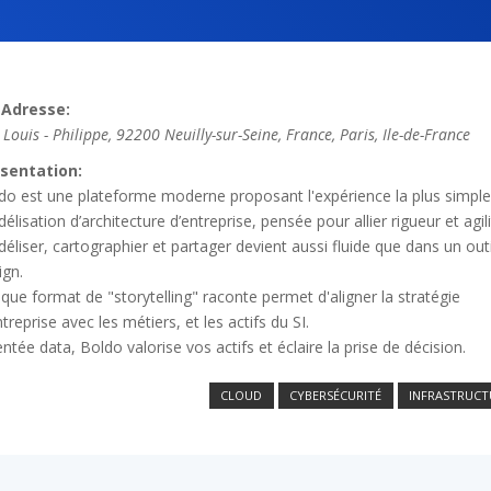
Adresse:
 Louis - Philippe, 92200 Neuilly-sur-Seine, France
,
Paris, Ile-de-France
sentation:
do est une plateforme moderne proposant l'expérience la plus simpl
élisation d’architecture d’entreprise, pensée pour allier rigueur et agili
éliser, cartographier et partager devient aussi fluide que dans un outi
ign.
que format de "storytelling" raconte permet d'aligner la stratégie
ntreprise avec les métiers, et les actifs du SI.
entée data, Boldo valorise vos actifs et éclaire la prise de décision.
CLOUD
CYBERSÉCURITÉ
INFRASTRUC