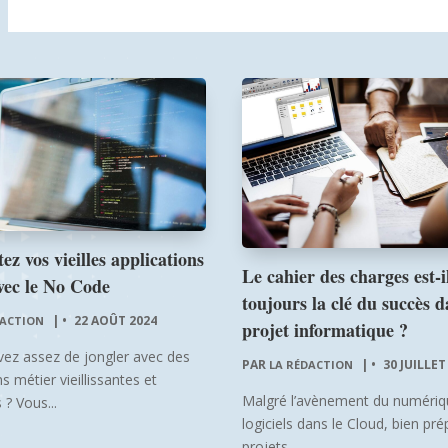
ez vos vieilles applications
Le cahier des charges est-i
vec le No Code
toujours la clé du succès d
|
22 AOÛT 2024
DACTION
projet informatique ?
vez assez de jongler avec des
PAR
|
30 JUILLET
LA RÉDACTION
s métier vieillissantes et
Malgré l’avènement du numériq
 ? Vous...
logiciels dans le Cloud, bien pré
projets...