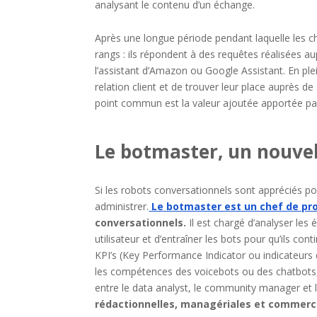
analysant le contenu d’un échange.
Après une longue période pendant laquelle les c
rangs : ils répondent à des requêtes réalisées
l’assistant d’Amazon ou Google Assistant. En plei
relation client et de trouver leur place auprès d
point commun est la valeur ajoutée apportée par 
Le botmaster, un nouvel
Si les robots conversationnels sont appréciés p
administrer.
Le botmaster est un chef de proj
conversationnels.
Il est chargé d’analyser les 
utilisateur et d’entraîner les bots pour qu’ils con
KPI’s (Key Performance Indicator ou indicateurs 
les compétences des voicebots ou des chatbots, 
entre le data analyst, le community manager et
rédactionnelles, managériales et commerci