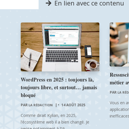
En lien avec ce contenu
Ressuscit
WordPress en 2025 : toujours là,
métier a
toujours libre, et surtout… jamais
PAR
LA RÉ
bloqué
Vous en a
PAR
|
14 AOÛT 2025
LA RÉDACTION
application
Comme dirait Kylian, en 2025,
inefficaces
l’écosystème web il a bien changé. Je
pense notamment à l’IA...