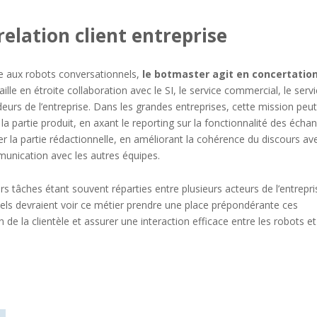
relation client entreprise
buée aux robots conversationnels,
le botmaster agit en concertatio
availle en étroite collaboration avec le SI, le service commercial, le serv
deurs de l’entreprise. Dans les grandes entreprises, cette mission peu
 la partie produit, en axant le reporting sur la fonctionnalité des écha
rer la partie rédactionnelle, en améliorant la cohérence du discours av
munication avec les autres équipes.
 tâches étant souvent réparties entre plusieurs acteurs de l’entrepri
nels devraient voir ce métier prendre une place prépondérante ces
de la clientèle et assurer une interaction efficace entre les robots et