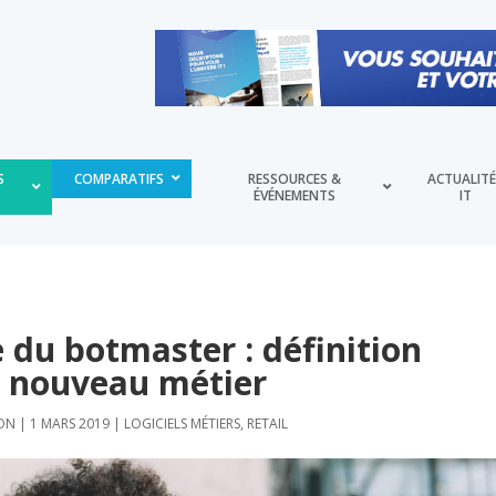
S
COMPARATIFS
RESSOURCES &
ACTUALIT
ÉVÉNEMENTS
IT
e du botmaster : définition
e nouveau métier
ON
|
1 MARS 2019
|
LOGICIELS MÉTIERS
,
RETAIL