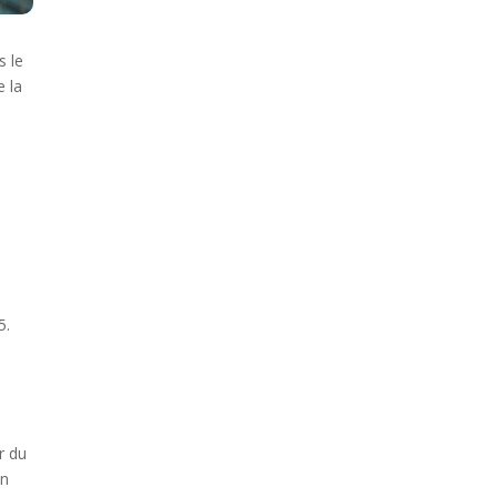
s le
e la
5.
r du
en