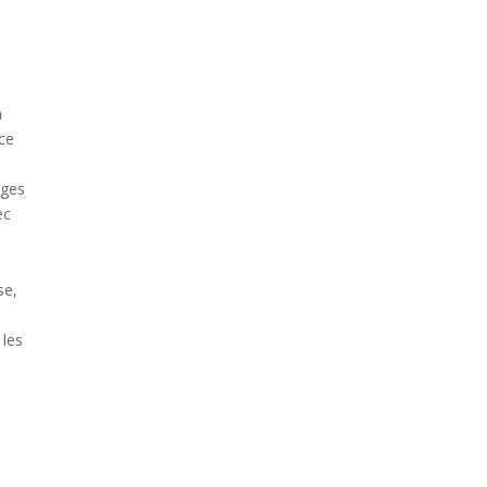
n
ice
t
nges
ec
se,
 les