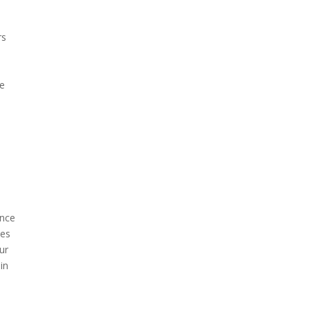
rs
le
ence
les
ur
in