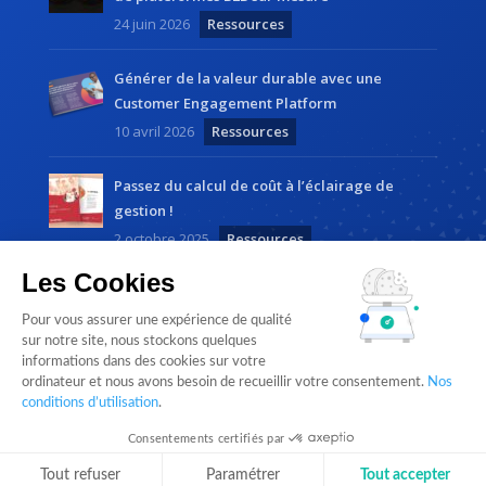
24 juin 2026
Ressources
Générer de la valeur durable avec une
Customer Engagement Platform
10 avril 2026
Ressources
Passez du calcul de coût à l’éclairage de
gestion !
2 octobre 2025
Ressources
Les Cookies
Pour vous assurer une expérience de qualité
sur notre site, nous stockons quelques
informations dans des cookies sur votre
ordinateur et nous avons besoin de recueillir votre consentement.
Nos
Cloudlist by
Magnetic Way
• Tous droits réservés |
conditions d’utilisation
.
Mentions légales
Consentements certifiés par
Suivez-nous sur LinkedIn
Tout refuser
Paramétrer
Tout accepter