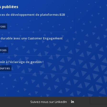
s publiées
ces de développement de plateformes B2B
rces
r durable avec une Customer Engagement
rces
oût à l’éclairage de gestion !
ources
ions. Personnalisez vos préférences pour contrôler la manière dont vos
Suivez-nous sur LinkedIn