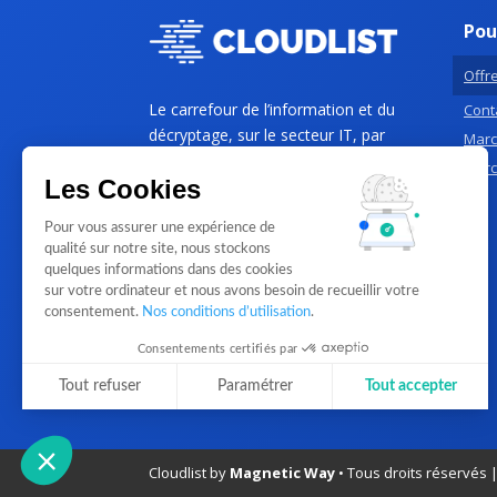
Pou
Offre
Le carrefour de l’information et du
Conta
décryptage, sur le secteur IT, par
Marc
des professionnels de l’IT, pour les
Marc
Les Cookies
PME et Grands comptes B2B.
Pour vous assurer une expérience de
qualité sur notre site, nous stockons
quelques informations dans des cookies
sur votre ordinateur et nous avons besoin de recueillir votre
consentement.
Nos conditions d’utilisation
.
Consentements certifiés par
Tout refuser
Paramétrer
Tout accepter
Plateforme de Gestion du Consentement : Personnalisez vos Optio
Axeptio consent
Notre plateforme vous permet d'adapter et de gérer vos paramètres 
Cloudlist by
Magnetic Way
• Tous droits réservés 