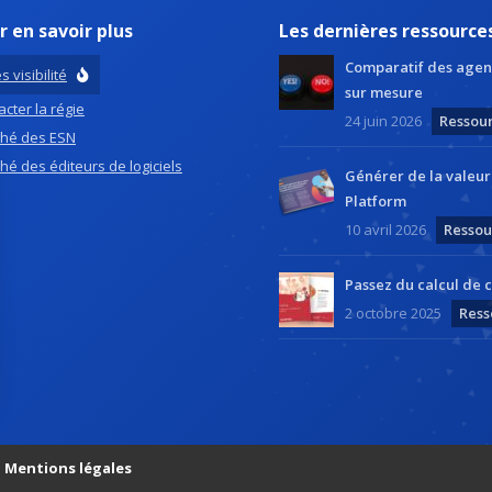
r en savoir plus
Les dernières ressource
Comparatif des agen
s visibilité
sur mesure
cter la régie
24 juin 2026
Ressou
hé des ESN
hé des éditeurs de logiciels
Générer de la valeu
Platform
10 avril 2026
Ressou
Passez du calcul de c
2 octobre 2025
Ress
ns
de confidentialité, en garantissant la conformité avec les réglementat
|
Mentions légales