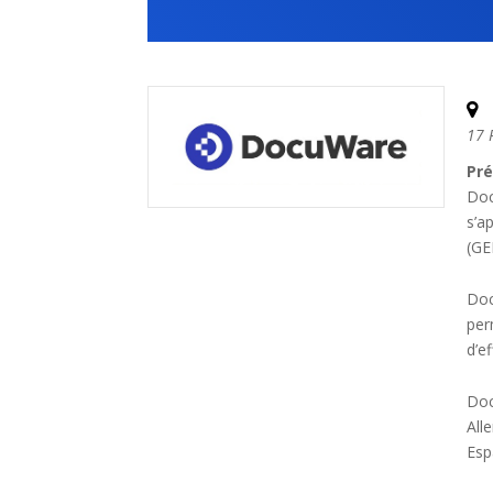
17 
Pré
Doc
s’a
(GE
Doc
per
d’ef
Doc
All
Esp