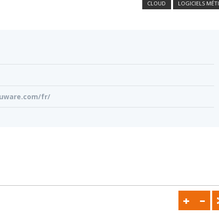
CLOUD
LOGICIELS MÉT
3
cuware.com/fr/